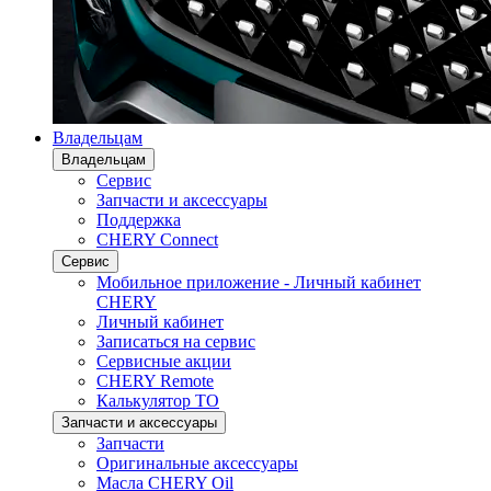
Владельцам
Владельцам
Сервис
Запчасти и аксессуары
Поддержка
CHERY Connect
Сервис
Мобильное приложение - Личный кабинет
CHERY
Личный кабинет
Записаться на сервис
Сервисные акции
CHERY Remote
Калькулятор ТО
Запчасти и аксессуары
Запчасти
Оригинальные аксессуары
Масла CHERY Oil