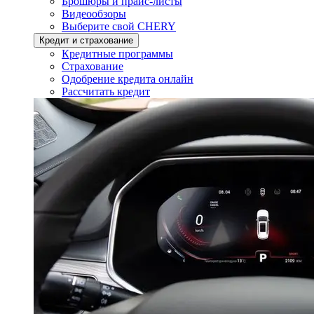
Брошюры и прайс-листы
Видеообзоры
Выберите свой CHERY
Кредит и страхование
Кредитные программы
Страхование
Одобрение кредита онлайн
Рассчитать кредит