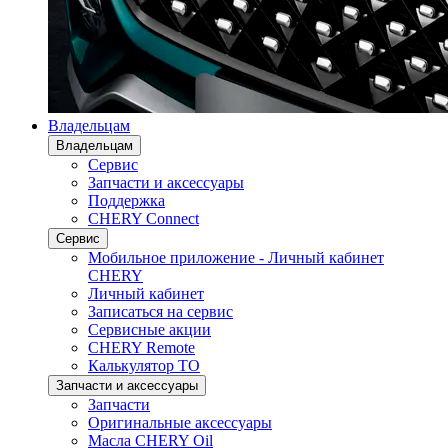
Владельцам
Владельцам
Сервис
Запчасти и аксессуары
Поддержка
CHERY Connect
Сервис
Мобильное приложение - Личный кабинет
CHERY
Личный кабинет
Записаться на сервис
Сервисные акции
CHERY Remote
Калькулятор ТО
Запчасти и аксессуары
Запчасти
Оригинальные аксессуары
Масла CHERY Oil