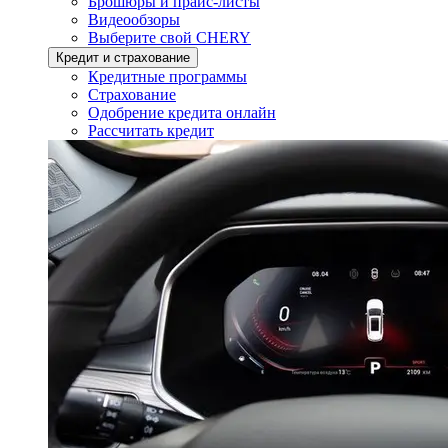
Брошюры и прайс-листы
Видеообзоры
Выберите свой CHERY
Кредит и страхование
Кредитные программы
Страхование
Одобрение кредита онлайн
Рассчитать кредит