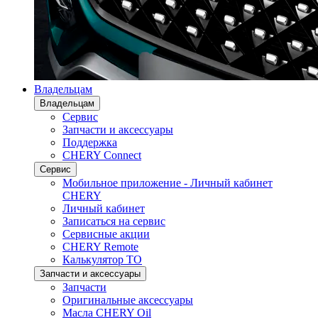
Владельцам
Владельцам
Сервис
Запчасти и аксессуары
Поддержка
CHERY Connect
Сервис
Мобильное приложение - Личный кабинет
CHERY
Личный кабинет
Записаться на сервис
Сервисные акции
CHERY Remote
Калькулятор ТО
Запчасти и аксессуары
Запчасти
Оригинальные аксессуары
Масла CHERY Oil