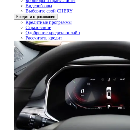
Брошюры и прайс-листы
Видеообзоры
Выберите свой CHERY
Кредит и страхование
Кредитные программы
Страхование
Одобрение кредита онлайн
Рассчитать кредит