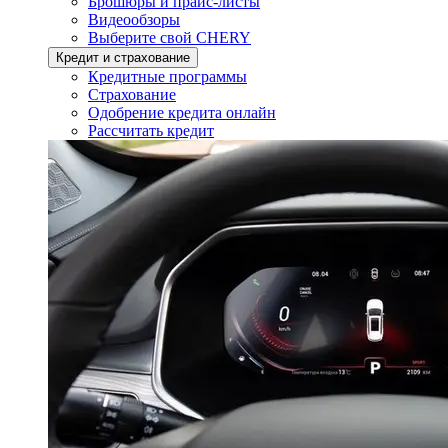
Брошюры и прайс-листы
Видеообзоры
Выберите свой CHERY
Кредит и страхование
Кредитные программы
Страхование
Одобрение кредита онлайн
Рассчитать кредит