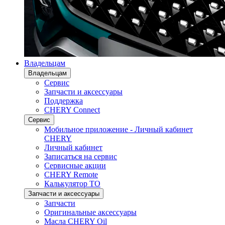
Владельцам
Владельцам
Сервис
Запчасти и аксессуары
Поддержка
CHERY Connect
Сервис
Мобильное приложение - Личный кабинет
CHERY
Личный кабинет
Записаться на сервис
Сервисные акции
CHERY Remote
Калькулятор ТО
Запчасти и аксессуары
Запчасти
Оригинальные аксессуары
Масла CHERY Oil