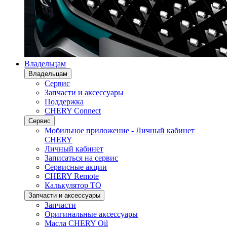
Владельцам
Владельцам
Сервис
Запчасти и аксессуары
Поддержка
CHERY Connect
Сервис
Мобильное приложение - Личный кабинет
CHERY
Личный кабинет
Записаться на сервис
Сервисные акции
CHERY Remote
Калькулятор ТО
Запчасти и аксессуары
Запчасти
Оригинальные аксессуары
Масла CHERY Oil