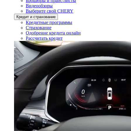
Брошюры и прайс-листы
Видеообзоры
Выберите свой CHERY
Кредит и страхование
Кредитные программы
Страхование
Одобрение кредита онлайн
Рассчитать кредит