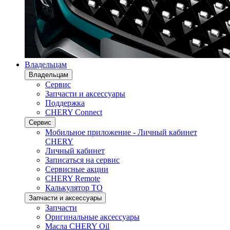
Владельцам
Владельцам
Сервис
Запчасти и аксессуары
Поддержка
CHERY Connect
Сервис
Мобильное приложение - Личный кабинет
CHERY
Личный кабинет
Записаться на сервис
Сервисные акции
CHERY Remote
Калькулятор ТО
Запчасти и аксессуары
Запчасти
Оригинальные аксессуары
Масла CHERY Oil