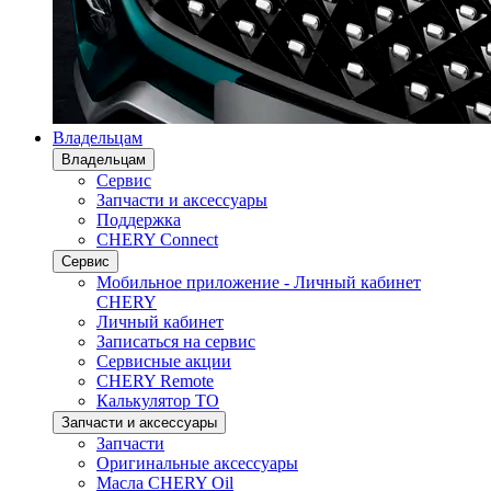
Владельцам
Владельцам
Сервис
Запчасти и аксессуары
Поддержка
CHERY Connect
Сервис
Мобильное приложение - Личный кабинет
CHERY
Личный кабинет
Записаться на сервис
Сервисные акции
CHERY Remote
Калькулятор ТО
Запчасти и аксессуары
Запчасти
Оригинальные аксессуары
Масла CHERY Oil