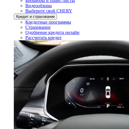
Брошюры и прайс-листы
Видеообзоры
Выберите свой CHERY
Кредит и страхование
Кредитные программы
Страхование
Одобрение кредита онлайн
Рассчитать кредит