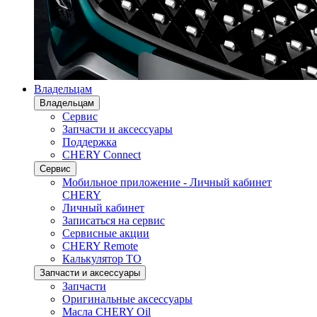
Владельцам
Владельцам
Сервис
Запчасти и аксессуары
Поддержка
CHERY Connect
Сервис
Мобильное приложение - Личный кабинет
CHERY
Личный кабинет
Записаться на сервис
Сервисные акции
CHERY Remote
Калькулятор ТО
Запчасти и аксессуары
Запчасти
Оригинальные аксессуары
Масла CHERY Oil