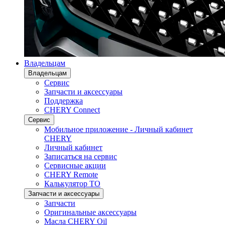
Владельцам
Владельцам
Сервис
Запчасти и аксессуары
Поддержка
CHERY Connect
Сервис
Мобильное приложение - Личный кабинет
CHERY
Личный кабинет
Записаться на сервис
Сервисные акции
CHERY Remote
Калькулятор ТО
Запчасти и аксессуары
Запчасти
Оригинальные аксессуары
Масла CHERY Oil