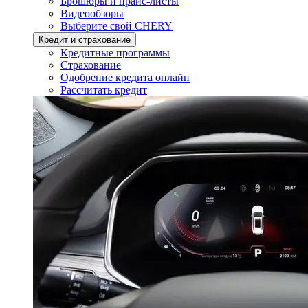
Брошюры и прайс-листы
Видеообзоры
Выберите свой CHERY
Кредит и страхование
Кредитные программы
Страхование
Одобрение кредита онлайн
Рассчитать кредит