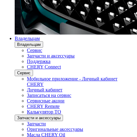
Владельцам
Владельцам
Сервис
Запчасти и аксессуары
Поддержка
CHERY Connect
Сервис
Мобильное приложение - Личный кабинет
CHERY
Личный кабинет
Записаться на сервис
Сервисные акции
CHERY Remote
Калькулятор ТО
Запчасти и аксессуары
Запчасти
Оригинальные аксессуары
Масла CHERY Oil