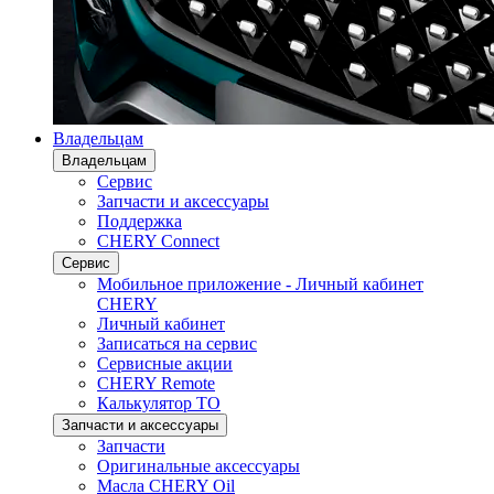
Владельцам
Владельцам
Сервис
Запчасти и аксессуары
Поддержка
CHERY Connect
Сервис
Мобильное приложение - Личный кабинет
CHERY
Личный кабинет
Записаться на сервис
Сервисные акции
CHERY Remote
Калькулятор ТО
Запчасти и аксессуары
Запчасти
Оригинальные аксессуары
Масла CHERY Oil