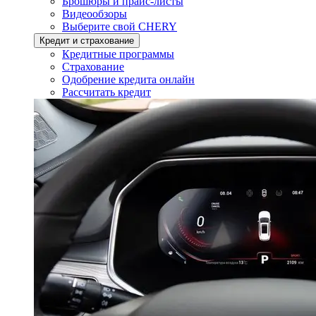
Брошюры и прайс-листы
Видеообзоры
Выберите свой CHERY
Кредит и страхование
Кредитные программы
Страхование
Одобрение кредита онлайн
Рассчитать кредит