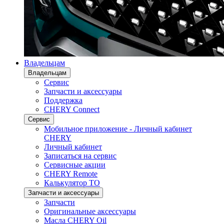
Владельцам
Владельцам
Сервис
Запчасти и аксессуары
Поддержка
CHERY Connect
Сервис
Мобильное приложение - Личный кабинет
CHERY
Личный кабинет
Записаться на сервис
Сервисные акции
CHERY Remote
Калькулятор ТО
Запчасти и аксессуары
Запчасти
Оригинальные аксессуары
Масла CHERY Oil