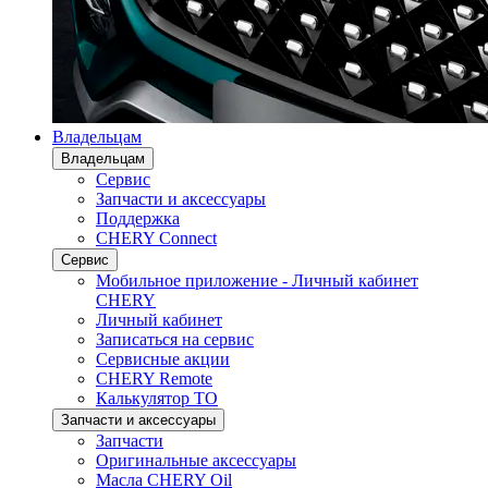
Владельцам
Владельцам
Сервис
Запчасти и аксессуары
Поддержка
CHERY Connect
Сервис
Мобильное приложение - Личный кабинет
CHERY
Личный кабинет
Записаться на сервис
Сервисные акции
CHERY Remote
Калькулятор ТО
Запчасти и аксессуары
Запчасти
Оригинальные аксессуары
Масла CHERY Oil