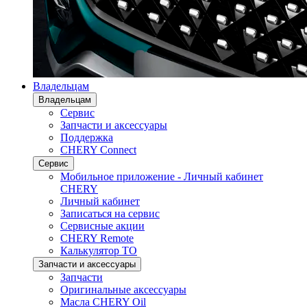
Владельцам
Владельцам
Сервис
Запчасти и аксессуары
Поддержка
CHERY Connect
Сервис
Мобильное приложение - Личный кабинет
CHERY
Личный кабинет
Записаться на сервис
Сервисные акции
CHERY Remote
Калькулятор ТО
Запчасти и аксессуары
Запчасти
Оригинальные аксессуары
Масла CHERY Oil