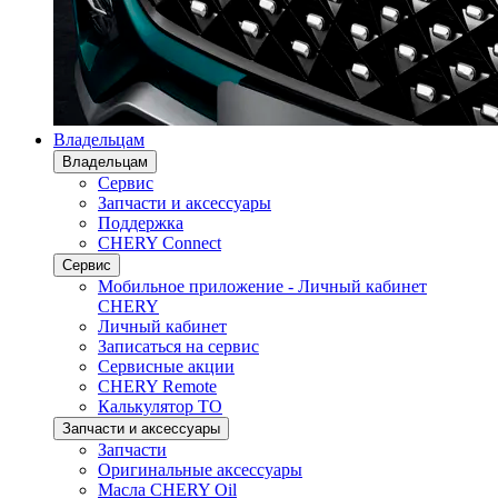
Владельцам
Владельцам
Сервис
Запчасти и аксессуары
Поддержка
CHERY Connect
Сервис
Мобильное приложение - Личный кабинет
CHERY
Личный кабинет
Записаться на сервис
Сервисные акции
CHERY Remote
Калькулятор ТО
Запчасти и аксессуары
Запчасти
Оригинальные аксессуары
Масла CHERY Oil